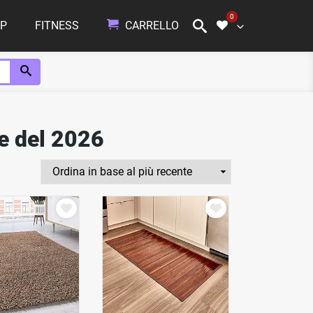
0
P
FITNESS
CARRELLO
NON HAI INSERITO NESSUN PRODOTTO.
a il pulsante con il cuore che trovi sopra i prodotti!
te del 2026