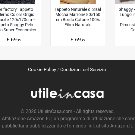
or factory Tappeto
Tappeto Naturale di Sisal
Shaggy –
erno Colors Grigio
Mocha Marrone 80×150
Lungo in
acite 120x170cm –
cm Bordo Cotone 100%
ppeto Shaggy Pelo
Fibra Naturale
Dimensi
o Super Economico
Co
€ 69
€ 69
,95
,95
Cookie Policy
Condizioni del Servizio
© 2026
UtileinCasa.com
- All rights reserved.
Affiliazione Amazon EU, un programma di affiliazione che conse
pubblicitaria pubblicizzando e fornendo link al sito Amazon.it.