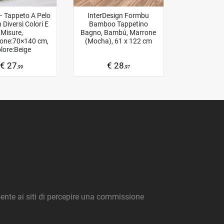
 Tappeto A Pelo
InterDesign Formbu
 Diversi Colori E
Bamboo Tappetino
Misure,
Bagno, Bambú, Marrone
one:70×140 cm,
(Mocha), 61 x 122 cm
lore:Beige
€ 27
€ 28
,99
,97
nte ai siti di percepire una commissione