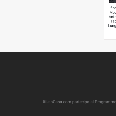
flo
Mod
Antr
Ta
Lung
UtileinCasa.com partecipa al Programma 