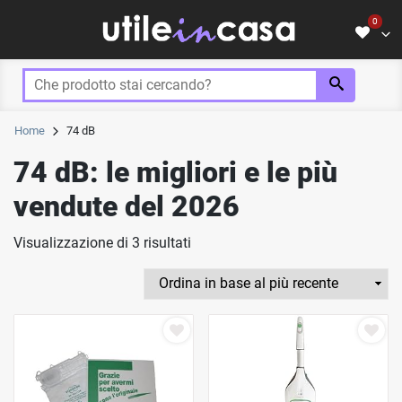
Skip
0
to
content
NON HAI INSERITO NESSUN
Home
74 dB
PRODOTTO.
74 dB: le migliori e le più
Usa il pulsante con il cuore che trovi
sopra i prodotti!
vendute del 2026
Visualizzazione di 3 risultati